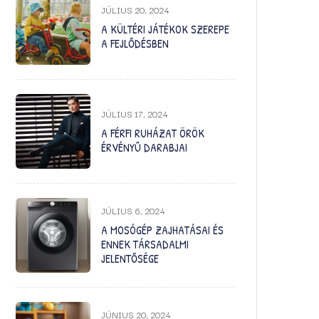
JÚLIUS 20, 2024
A KÜLTÉRI JÁTÉKOK SZEREPE
A FEJLŐDÉSBEN
JÚLIUS 17, 2024
A FÉRFI RUHÁZAT ÖRÖK
ÉRVÉNYŰ DARABJAI
JÚLIUS 6, 2024
A MOSÓGÉP ZAJHATÁSAI ÉS
ENNEK TÁRSADALMI
JELENTŐSÉGE
JÚNIUS 20, 2024