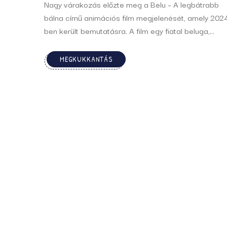
Nagy várakozás előzte meg a Belu – A legbátrabb
bálna című animációs film megjelenését, amely 202
ben került bemutatásra. A film egy fiatal beluga,
Katak életét mutatja be, aki az életének egy nagyon
fontos szakaszában van. Az alkotás magával ragad
MEGKUKKANTÁS
története és lenyűgöző illusztrációi miatt ...