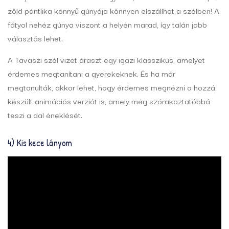
zöld pántlika könnyű gúnyája könnyen elszállhat a szélben! A
fátyol nehéz gúnya viszont a helyén marad, így talán jobb
választás lehet.
A Tavaszi szél vizet áraszt egy igazi klasszikus, amelyet
érdemes megtanítani a gyerekeknek. És ha már
megtanulták, akkor lehet, hogy érdemes megnézni a hozzá
készült animációs verziót is, amely még szórakoztatóbbá
teszi a dal éneklését.
4) Kis kece lányom