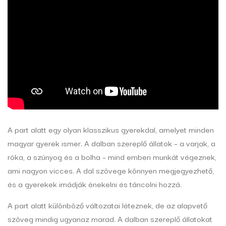
A part alatt egy olyan klasszikus gyerekdal, amelyet minden
magyar gyerek ismer. A dalban szereplő állatok – a varjak, a
róka, a szúnyog és a bolha – mind emberi munkát végeznek,
ami nagyon vicces. A dal szövege könnyen megjegyezhető,
és a gyerekek imádják énekelni és táncolni hozzá.
A part alatt különböző változatai léteznek, de az alapvető
szöveg mindig ugyanaz marad. A dalban szereplő állatokat