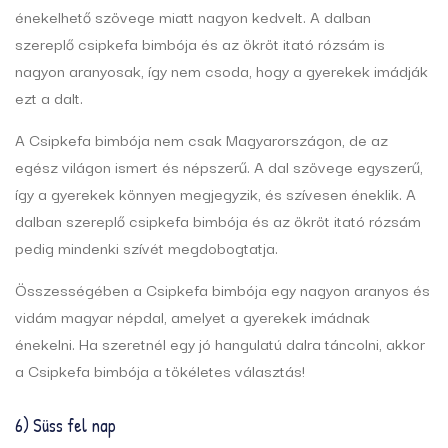
énekelhető szövege miatt nagyon kedvelt. A dalban
szereplő csipkefa bimbója és az ökröt itató rózsám is
nagyon aranyosak, így nem csoda, hogy a gyerekek imádják
ezt a dalt.
A Csipkefa bimbója nem csak Magyarországon, de az
egész világon ismert és népszerű. A dal szövege egyszerű,
így a gyerekek könnyen megjegyzik, és szívesen éneklik. A
dalban szereplő csipkefa bimbója és az ökröt itató rózsám
pedig mindenki szívét megdobogtatja.
Összességében a Csipkefa bimbója egy nagyon aranyos és
vidám magyar népdal, amelyet a gyerekek imádnak
énekelni. Ha szeretnél egy jó hangulatú dalra táncolni, akkor
a Csipkefa bimbója a tökéletes választás!
6) Süss fel nap