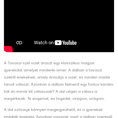
A Tavaszi szél vizet áraszt egy klasszikus magyar
gyerekdal, amelyet mindenki ismer. A dalban a tavaszi
szélről énekelnek, amely árasztja a vizet, és minden madár
társat választ. Azonban a dalban felmerül egy fontos kérdés:
hát én immár kit válasszak? A dal végén a válasz is
megérkezik: Te engemet, én tégedet, virágom, virágom.
A dal szövege könnyen megjegyezhető, és a gyerekek
imádják énekelni. Azonban vigyázat, mert a dalban szereplő