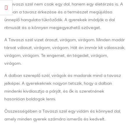
A Tavaszi szél nem csak egy dal, hanem egy életérzés is. A
dalban a tavasz érkezése és a természet megújulása
ünneplő hangulata tükröződik. A gyerekek imádják a dal
ritmusát és a könnyen megjegyezhető szöveget.
A Tavaszi szél vizet áraszt, virágom, virágom. Minden madár
társat választ, virágom, virágom. Hát én immár kit válasszak,
virágom, virágom. Te engemet, én tégedet, virágom,
virágom.
A dalban szereplő szél, virágok és madarak mind a tavasz
jelképei. A gyerekeknek nagyon tetszik, hogy a dalban
mindenki kiválasztja a párját, és ők is szeretnének
hasonlóan boldogok lenni.
Összességében a Tavaszi szél egy vidám és könnyed dal,
amely minden gyerek számára ismerős és kedvelt.