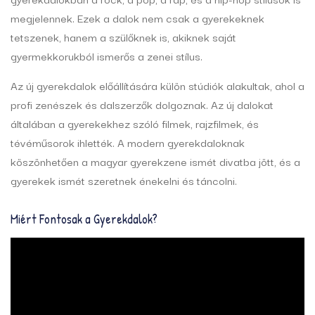
megjelennek. Ezek a dalok nem csak a gyerekeknek
tetszenek, hanem a szülőknek is, akiknek saját
gyermekkorukból ismerős a zenei stílus.
Az új gyerekdalok előállítására külön stúdiók alakultak, ahol a
profi zenészek és dalszerzők dolgoznak. Az új dalokat
általában a gyerekekhez szóló filmek, rajzfilmek, és
tévéműsorok ihlették. A modern gyerekdaloknak
köszönhetően a magyar gyerekzene ismét divatba jött, és a
gyerekek ismét szeretnek énekelni és táncolni.
Miért Fontosak a Gyerekdalok?