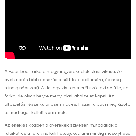
A Boci, boci tarka a magyar gyerekdalok klasszikusa. Az
évek során több generáció nőtt fel a dallamára, és még
mindig népszerű. A dal egy kis tehenetől szól, aki se füle, se
farka, de olyan helyre megy lakni, ahol tejet kapni. Az
öltöztetős része különösen vicces, hiszen a boci megfázott,
és nadrágot kellett varrni neki.
Az éneklés közben a gyerekek szívesen mutogatják a
füleiket és a farok nélküli hátsójukat, ami mindig mosolyt csal