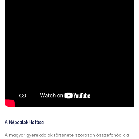
A Népdalok Hatása
A magyar gyerekdalok története szorosan összefonódik a