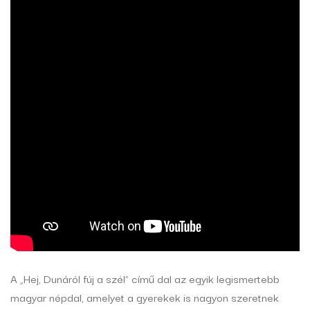
A „Hej, Dunáról fúj a szél” című dal az egyik legismertebb
magyar népdal, amelyet a gyerekek is nagyon szeretnek