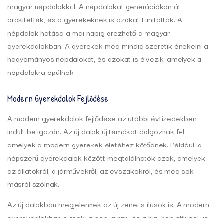
magyar népdalokkal. A népdalokat generációkon át
örökítették, és a gyerekeknek is azokat tanították. A
népdalok hatása a mai napig érezhető a magyar
gyerekdalokban. A gyerekek még mindig szeretik énekelni a
hagyományos népdalokat, és azokat is élvezik, amelyek a
népdalokra épülnek.
Modern Gyerekdalok Fejlődése
A modern gyerekdalok fejlődése az utóbbi évtizedekben
indult be igazán. Az új dalok új témákat dolgoznak fel,
amelyek a modern gyerekek életéhez kötődnek. Például, a
népszerű gyerekdalok között megtalálhatók azok, amelyek
az állatokról, a járművekről, az évszakokról, és még sok
másról szólnak.
Az új dalokban megjelennek az új zenei stílusok is. A modern
gyerekdalokban a rock, a pop, a rap, és a hip-hop stílusok is