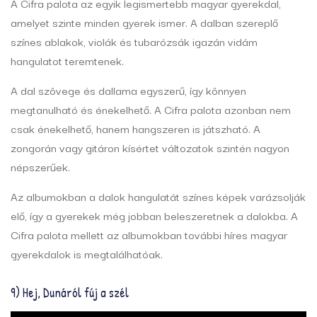
A Cifra palota az egyik legismertebb magyar gyerekdal,
amelyet szinte minden gyerek ismer. A dalban szereplő
színes ablakok, violák és tubarózsák igazán vidám
hangulatot teremtenek.
A dal szövege és dallama egyszerű, így könnyen
megtanulható és énekelhető. A Cifra palota azonban nem
csak énekelhető, hanem hangszeren is játszható. A
zongorán vagy gitáron kísértet változatok szintén nagyon
népszerűek.
Az albumokban a dalok hangulatát színes képek varázsolják
elő, így a gyerekek még jobban beleszeretnek a dalokba. A
Cifra palota mellett az albumokban további híres magyar
gyerekdalok is megtalálhatóak.
9) Hej, Dunáról fúj a szél