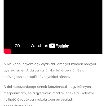
A Kis kece lányom egy olyan dal, amelyet minden magyar
gyerek ismer. A dalban a lányka fehérben jár, és a
szövegben szereplő növényekkel táncol.
A dal népszerűsége annak köszönhető, hogy könnyen
megtanulható, és a gyerekek imádják énekelni. Sokszor
hallható óvodákban, iskolákban és családi
összejöveteleken.