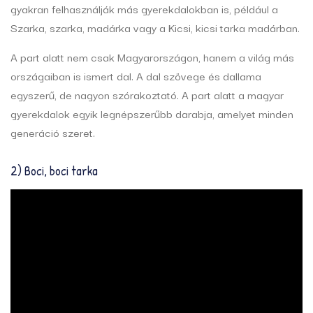
gyakran felhasználják más gyerekdalokban is, például a
Szarka, szarka, madárka vagy a Kicsi, kicsi tarka madárban.
A part alatt nem csak Magyarországon, hanem a világ más
országaiban is ismert dal. A dal szövege és dallama
egyszerű, de nagyon szórakoztató. A part alatt a magyar
gyerekdalok egyik legnépszerűbb darabja, amelyet minden
generáció szeret.
2) Boci, boci tarka