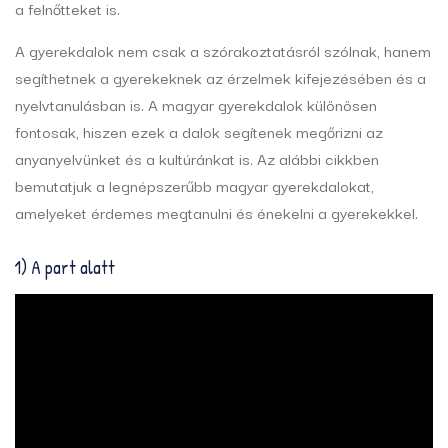
a felnőtteket is.
A gyerekdalok nem csak a szórakoztatásról szólnak, hanem
segíthetnek a gyerekeknek az érzelmek kifejezésében és a
nyelvtanulásban is. A magyar gyerekdalok különösen
fontosak, hiszen ezek a dalok segítenek megőrizni az
anyanyelvünket és a kultúránkat is. Az alábbi cikkben
bemutatjuk a legnépszerűbb magyar gyerekdalokat,
amelyeket érdemes megtanulni és énekelni a gyerekekkel.
1) A part alatt