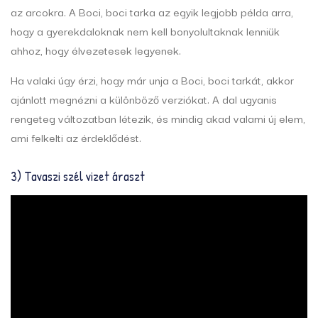
az arcokra. A Boci, boci tarka az egyik legjobb példa arra,
hogy a gyerekdaloknak nem kell bonyolultaknak lenniük
ahhoz, hogy élvezetesek legyenek.
Ha valaki úgy érzi, hogy már unja a Boci, boci tarkát, akkor
ajánlott megnézni a különböző verziókat. A dal ugyanis
rengeteg változatban létezik, és mindig akad valami új elem,
ami felkelti az érdeklődést.
3) Tavaszi szél vizet áraszt