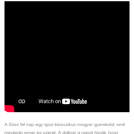
A Süss fel nap egy igazi klasszikus magyar gyerekdal, amit
mindenki ismer és szeret. A dalban a napot hívják, hogy