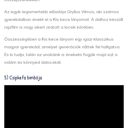
Az egyik legismertebb előadója Gryllus Vilmos, aki számos
gyerekdalban énekli el a Kis kece lányomot. A dalhoz készült
rajzfilm is nagy sikert aratott a kicsik körében.
Összességében a Kis kece lányom egy igazi klasszikus
magyar gyerekdal, amelyet generációk nőttek fel hallgatva.
És ki tudja, talán az unokáink is énekelni fogják majd ezt a
vidám és könnyed dalocskát.
5) Csipkefa bimbója