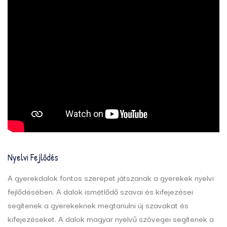
Nyelvi Fejlődés
A gyerekdalok fontos szerepet játszanak a gyerekek nyelvi
fejlődésében. A dalok ismétlődő szavai és kifejezései
segítenek a gyerekeknek megtanulni új szavakat és
kifejezéseket. A dalok magyar nyelvű szövegei segítenek a