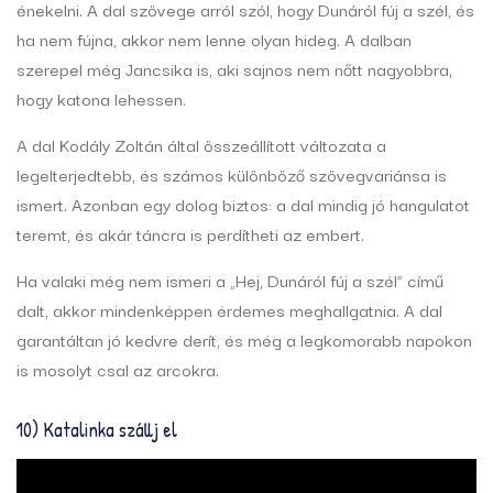
énekelni. A dal szövege arról szól, hogy Dunáról fúj a szél, és
ha nem fújna, akkor nem lenne olyan hideg. A dalban
szerepel még Jancsika is, aki sajnos nem nőtt nagyobbra,
hogy katona lehessen.
A dal Kodály Zoltán által összeállított változata a
legelterjedtebb, és számos különböző szövegvariánsa is
ismert. Azonban egy dolog biztos: a dal mindig jó hangulatot
teremt, és akár táncra is perdítheti az embert.
Ha valaki még nem ismeri a „Hej, Dunáról fúj a szél” című
dalt, akkor mindenképpen érdemes meghallgatnia. A dal
garantáltan jó kedvre derít, és még a legkomorabb napokon
is mosolyt csal az arcokra.
10) Katalinka szállj el