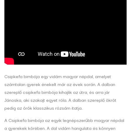
Csipkefa bimbója egy vidám magyar népdal, amelyet
számtalan gyerek énekelt már az évek során. A dalban
szereplő csipkefa bimbója kihajlik az útra, és arra jár
Jánoska, aki szakajt egyet róla. A dalban szereplő ökröt
pedig az örök klasszikus rózsám itatja.
A Csipkefa bimbója az egyik legnépszerűbb magyar népdal
a gyerekek körében. A dal vidám hangulata és könnyen