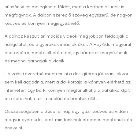
süssön ki és melegítse a földet, mert a kertben a ludak is
megfagynak. A dalban szereplő szöveg egyszerű, de nagyon
kedves és könnyen megjegyezhető.
A dalhoz készült animációs videók még jobban feldobják a
hangulatot, és a gyerekek imádják őket. A HeyKids magyarul
csatornán is megtalálható a dal, így bármikor megnézhetik
és meghallgathatják a kicsik.
Ha valaki szeretné megtanulni a dalt gitáron játszani, akkor
sem kell aggódnia, mert a dal kottája is könnyen elérhető az
interneten. Így bárki könnyen megtanulhatja a dal akkordjait
és eljátszhatja azt a család és barátok előtt.
Összességében a Süss fel nap egy igazi kedves és vidám
magyar gyerekdal, amit mindenkinek érdemes megtanulni és
énekelni.