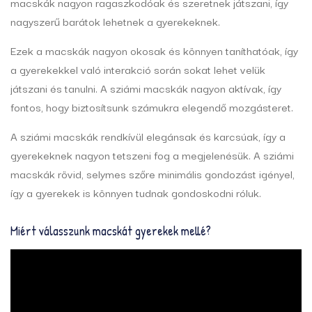
macskák nagyon ragaszkodóak és szeretnek játszani, így
nagyszerű barátok lehetnek a gyerekeknek.
Ezek a macskák nagyon okosak és könnyen taníthatóak, így
a gyerekekkel való interakció során sokat lehet velük
játszani és tanulni. A sziámi macskák nagyon aktívak, így
fontos, hogy biztosítsunk számukra elegendő mozgásteret.
A sziámi macskák rendkívül elegánsak és karcsúak, így a
gyerekeknek nagyon tetszeni fog a megjelenésük. A sziámi
macskák rövid, selymes szőre minimális gondozást igényel,
így a gyerekek is könnyen tudnak gondoskodni róluk.
Miért válasszunk macskát gyerekek mellé?