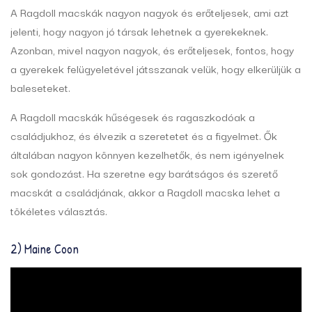
A Ragdoll macskák nagyon nagyok és erőteljesek, ami azt
jelenti, hogy nagyon jó társak lehetnek a gyerekeknek.
Azonban, mivel nagyon nagyok, és erőteljesek, fontos, hogy
a gyerekek felügyeletével játsszanak velük, hogy elkerüljük a
baleseteket.
A Ragdoll macskák hűségesek és ragaszkodóak a
családjukhoz, és élvezik a szeretetet és a figyelmet. Ők
általában nagyon könnyen kezelhetők, és nem igényelnek
sok gondozást. Ha szeretne egy barátságos és szerető
macskát a családjának, akkor a Ragdoll macska lehet a
tökéletes választás.
2) Maine Coon