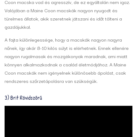
Coon macska vad és agresszív, de ez egyáltalán nem igaz.
Valójában a Maine Coon macskák nagyon nyugodt és
türelmes állatok, akik szeretnek játszani és időt tölteni a
gazdájukkal.
A fajta különlegessége, hogy a macskák nagyon nagyra
nőnek, így akár 8-10 kilós súlyt is elérhetnek. Ennek ellenére
nagyon rugalmasak és mozgékonyak maradnak, ami miatt
könnyen alkalmazkodnak a család életmódjához. A Maine
Coon macskák nem igényelnek különösebb ápolást, csak
rendszeres szőrzetápolásra van szükségük.
3) Brit Rövidszőrű