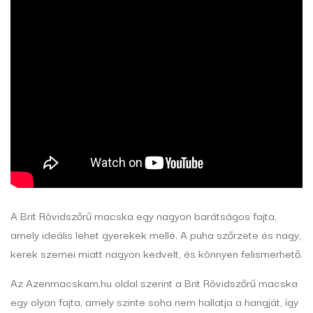
A Brit Rövidszőrű macska egy nagyon barátságos fajta,
amely ideális lehet gyerekek mellé. A puha szőrzete és nagy,
kerek szemei miatt nagyon kedvelt, és könnyen felismerhető.
Az Azenmacskam.hu oldal szerint a Brit Rövidszőrű macska
egy olyan fajta, amely szinte soha nem hallatja a hangját, így