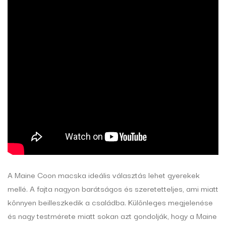
A Maine Coon macska ideális választás lehet gyerekek
mellé. A fajta nagyon barátságos és szeretetteljes, ami miatt
könnyen beilleszkedik a családba. Különleges megjelenése
és nagy testmérete miatt sokan azt gondolják, hogy a Maine