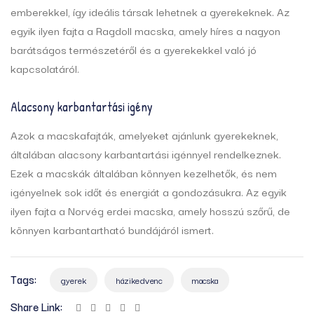
emberekkel, így ideális társak lehetnek a gyerekeknek. Az
egyik ilyen fajta a Ragdoll macska, amely híres a nagyon
barátságos természetéről és a gyerekekkel való jó
kapcsolatáról.
Alacsony karbantartási igény
Azok a macskafajták, amelyeket ajánlunk gyerekeknek,
általában alacsony karbantartási igénnyel rendelkeznek.
Ezek a macskák általában könnyen kezelhetők, és nem
igényelnek sok időt és energiát a gondozásukra. Az egyik
ilyen fajta a Norvég erdei macska, amely hosszú szőrű, de
könnyen karbantartható bundájáról ismert.
Tags:
gyerek
házikedvenc
macska
Share Link: