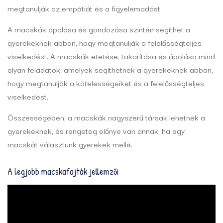
megtanulják az empátiát és a figyelemadást.
A macskák ápolása és gondozása szintén segíthet a
gyerekeknek abban, hogy megtanulják a felelősségteljes
viselkedést. A macskák etetése, takarítása és ápolása mind
olyan feladatok, amelyek segíthetnek a gyerekeknek abban,
hogy megtanulják a kötelességeiket és a felelősségteljes
viselkedést.
Összességében, a macskák nagyszerű társak lehetnek a
gyerekeknek, és rengeteg előnye van annak, ha egy
macskát választunk gyerekek mellé.
A legjobb macskafajták jellemzői