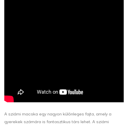
A sziámi macska egy nagyon különleges fajta, amely a
gyerekek számára is fantasztikus társ lehet. A sziámi