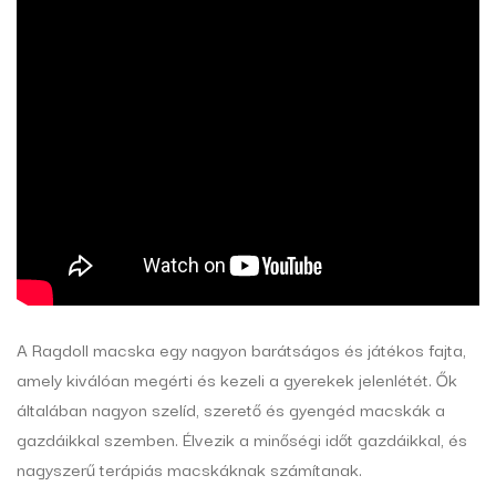
A Ragdoll macska egy nagyon barátságos és játékos fajta,
amely kiválóan megérti és kezeli a gyerekek jelenlétét. Ők
általában nagyon szelíd, szerető és gyengéd macskák a
gazdáikkal szemben. Élvezik a minőségi időt gazdáikkal, és
nagyszerű terápiás macskáknak számítanak.