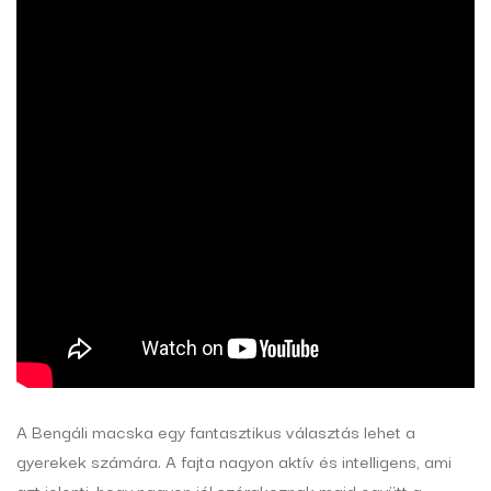
A Bengáli macska egy fantasztikus választás lehet a
gyerekek számára. A fajta nagyon aktív és intelligens, ami
azt jelenti, hogy nagyon jól szórakoznak majd együtt a