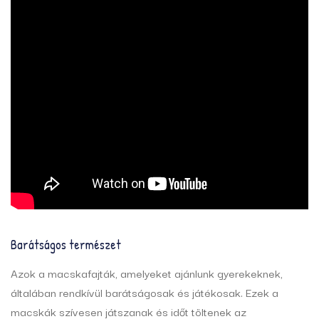
Barátságos természet
Azok a macskafajták, amelyeket ajánlunk gyerekeknek,
általában rendkívül barátságosak és játékosak. Ezek a
macskák szívesen játszanak és időt töltenek az