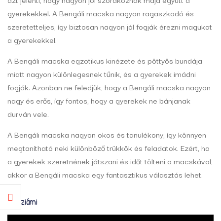
gyerekekkel. A Bengáli macska nagyon ragaszkodó és
szeretetteljes, így biztosan nagyon jól fogják érezni magukat
a gyerekekkel.
A Bengáli macska egzotikus kinézete és pöttyös bundája
miatt nagyon különlegesnek tűnik, és a gyerekek imádni
fogják. Azonban ne feledjük, hogy a Bengáli macska nagyon
nagy és erős, így fontos, hogy a gyerekek ne bánjanak
durván vele.
A Bengáli macska nagyon okos és tanulékony, így könnyen
megtanítható neki különböző trükkök és feladatok. Ezért, ha
a gyerekek szeretnének játszani és időt tölteni a macskával,
akkor a Bengáli macska egy fantasztikus választás lehet.
5) Sziámi