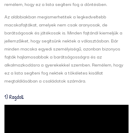
remélem, hogy ez a lista segíteni fog a döntésben.
Az alábbiakban megismerhetitek a legkedveltebb
macskafajtákat, amelyek nem csak aranyosak, de
barátságosak és játékosak is. Minden fajtánál kiemeljük a
jellemzőiket, hogy segítsünk nektek a választásban. Bár
minden macska egyedi személyiségű, azonban bizonyos
fajták hajlamosabbak a barátságosságra és az
alkalmazkodásra a gyerekekkel szemben. Remélem, hogy
ez a lista segíteni fog nektek a tökéletes kisállat
megtalálásában a családotok számára.
1) Ragdoll