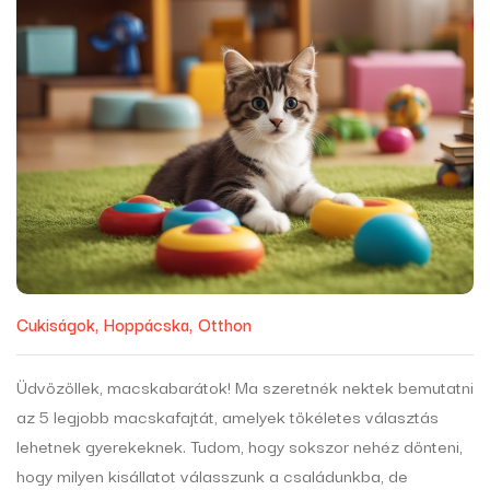
Cukiságok
Hoppácska
Otthon
Üdvözöllek, macskabarátok! Ma szeretnék nektek bemutatni
az 5 legjobb macskafajtát, amelyek tökéletes választás
lehetnek gyerekeknek. Tudom, hogy sokszor nehéz dönteni,
hogy milyen kisállatot válasszunk a családunkba, de