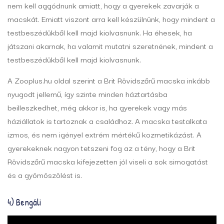
nem kell aggódnunk amiatt, hogy a gyerekek zavarják a
macskát. Emiatt viszont arra kell készülnünk, hogy mindent a
testbeszédükből kell majd kiolvasnunk. Ha éhesek, ha
játszani akarnak, ha valamit mutatni szeretnének, mindent a
testbeszédükből kell majd kiolvasnunk.
A Zooplus.hu oldal szerint a Brit Rövidszőrű macska inkább
nyugodt jellemű, így szinte minden háztartásba
beilleszkedhet, még akkor is, ha gyerekek vagy más
háziállatok is tartoznak a családhoz. A macska testalkata
izmos, és nem igényel extrém mértékű kozmetikázást. A
gyerekeknek nagyon tetszeni fog az a tény, hogy a Brit
Rövidszőrű macska kifejezetten jól viseli a sok simogatást
és a gyömöszölést is.
4) Bengáli