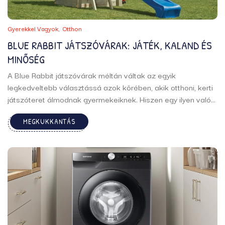
Gyerekkel Vagyok
Otthon
BLUE RABBIT JÁTSZÓVÁRAK: JÁTÉK, KALAND ÉS
MINŐSÉG
A Blue Rabbit játszóvárak méltán váltak az egyik
legkedveltebb választássá azok körében, akik otthoni, kerti
játszóteret álmodnak gyermekeiknek. Hiszen egy ilyen valódi
élményközpont, amiben minden megtalálható, amit egy
MEGKUKKANTÁS
gyermek csak kívánhat: mászás, csúszdázás, hintázás,
rejtőzködés, kalandozás és rengeteg nevetés. A Blue Rabbit
rendszerek szépek, ...