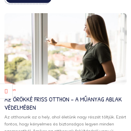
alábbiakban megismerhetitek a legkedveltebb
macskafajtákat, amelyek nem ...
Otthon
AZ ÖRÖKKÉ FRISS OTTHON – A MŰANYAG ABLAK
VÉDELMÉBEN
Az otthonunk az a hely, ahol életünk nagy részét töltjük. Ezért
fontos, hogy kényelmes és biztonságos legyen minden
szempontból. Amikor az otthonunk felújításáról vagy új