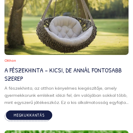
Otthon
A FÉSZEKHINTA – KICSI, DE ANNÁL FONTOSABB
SZEREP
A fészekhinta, az otthon kényelmes kiegészítője, amely
gyermekkorunk emlékeit idézi fel, ám valójában sokkal több,
mint egyszerű játékeszköz. Ez a kis alkalmatosság egyfajta
központi szerepet tölt be a gyermekfejlődésben és a családi
MEGKUKKANTÁS
élmények megteremtésében. Bár első pillantásra
egyszerűnek tűnhet, ha közelebbről megvizsgáljuk, rájövünk,
hogy ...