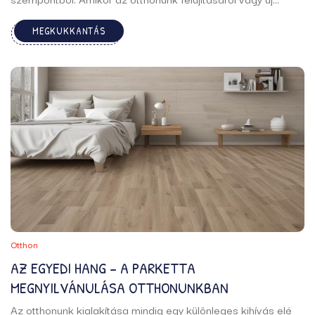
építésű ház vásárlásáról van szó, számos szempontot
MEGKUKKANTÁS
fontolóra kell vennünk, hogy olyan döntéseket hozzunk,
amelyek hozzájárulnak az otthonunk hosszú ...
Otthon
AZ EGYEDI HANG – A PARKETTA
MEGNYILVÁNULÁSA OTTHONUNKBAN
Az otthonunk kialakítása mindig egy különleges kihívás elé