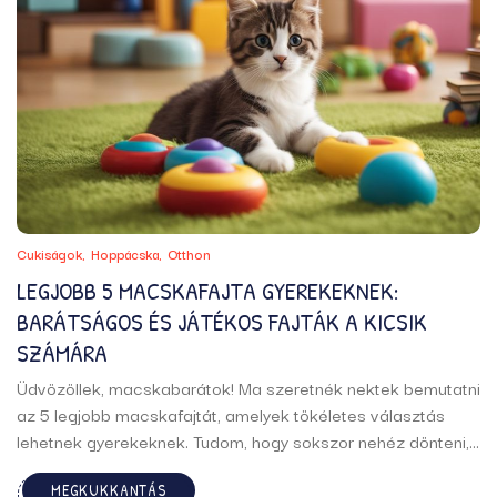
Cukiságok
Hoppácska
Otthon
LEGJOBB 5 MACSKAFAJTA GYEREKEKNEK:
BARÁTSÁGOS ÉS JÁTÉKOS FAJTÁK A KICSIK
SZÁMÁRA
Üdvözöllek, macskabarátok! Ma szeretnék nektek bemutatni
az 5 legjobb macskafajtát, amelyek tökéletes választás
lehetnek gyerekeknek. Tudom, hogy sokszor nehéz dönteni,
hogy milyen kisállatot válasszunk a családunkba, de
MEGKUKKANTÁS
remélem, hogy ez a lista segíteni fog a döntésben. Az