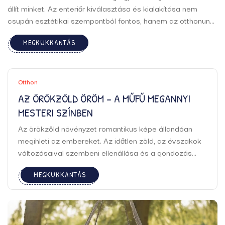
állít minket. Az enteriőr kiválasztása és kialakítása nem
csupán esztétikai szempontból fontos, hanem az otthonunk
hangulatát és atmoszféráját is meghatározza. Ebben a
MEGKUKKANTÁS
dinamikus környezetben az egyik legjelentősebb szerepet a
padlóburkolat tölti be. A parketta, mint kiváló ...
Otthon
AZ ÖRÖKZÖLD ÖRÖM – A MŰFŰ MEGANNYI
MESTERI SZÍNBEN
Az örökzöld növényzet romantikus képe állandóan
megihleti az embereket. Az időtlen zöld, az évszakok
változásaival szembeni ellenállása és a gondozás
minimális igénye miatt az örökzöld növények, mint
MEGKUKKANTÁS
például a fenyők és az örökzöld cserjék, népszerűek a
kertekben és a parkokban. Azonban egy új játékos ...