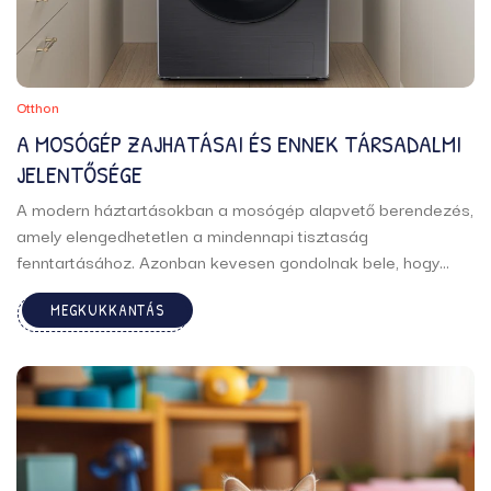
Otthon
A MOSÓGÉP ZAJHATÁSAI ÉS ENNEK TÁRSADALMI
JELENTŐSÉGE
A modern háztartásokban a mosógép alapvető berendezés,
amely elengedhetetlen a mindennapi tisztaság
fenntartásához. Azonban kevesen gondolnak bele, hogy
ezek az eszközök milyen hatással vannak környezetükre,
MEGKUKKANTÁS
különösen a zajkibocsátás szempontjából. A zaj, amelyet a
működése közben kibocsát, számos aspektusában
befolyásolhatja életünket, a személyes kényelmen
túlmenően ...