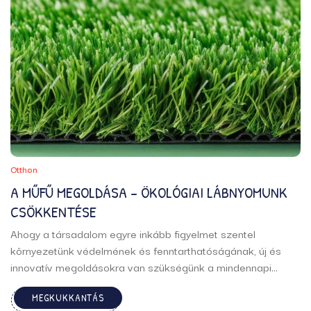
Otthon
A MŰFŰ MEGOLDÁSA – ÖKOLÓGIAI LÁBNYOMUNK
CSÖKKENTÉSE
Ahogy a társadalom egyre inkább figyelmet szentel
környezetünk védelmének és fenntarthatóságának, új és
innovatív megoldásokra van szükségünk a mindennapi
életünkben is. Az egyik ilyen terület, ahol jelentős
MEGKUKKANTÁS
előrelépéseket tehetünk, a kertészkedés és a kertek