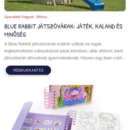
Gyerekkel Vagyok
Otthon
BLUE RABBIT JÁTSZÓVÁRAK: JÁTÉK, KALAND ÉS
MINŐSÉG
A Blue Rabbit játszóvárak méltán váltak az egyik
legkedveltebb választássá azok körében, akik otthoni, kerti
játszóteret álmodnak gyermekeiknek. Hiszen egy ilyen valódi
élményközpont, amiben minden megtalálható, amit egy
MEGKUKKANTÁS
gyermek csak kívánhat: mászás, csúszdázás, hintázás,
rejtőzködés, kalandozás és rengeteg nevetés. A Blue Rabbit
rendszerek szépek, ...