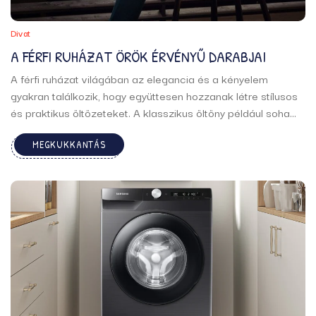
Divat
A FÉRFI RUHÁZAT ÖRÖK ÉRVÉNYŰ DARABJAI
A férfi ruházat világában az elegancia és a kényelem
gyakran találkozik, hogy együttesen hozzanak létre stílusos
és praktikus öltözeteket. A klasszikus öltöny például soha
nem megy ki a divatból. Egy jól szabott öltöny nemcsak
MEGKUKKANTÁS
elegáns, hanem önbizalmat is sugároz, így bármilyen
alkalomra tökéletes választás. ...