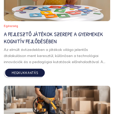
Egészség
A FEJLESZTŐ JÁTÉKOK SZEREPE A GYERMEKEK
KOGNITÍV FEJLŐDÉSÉBEN
Az elmúlt évtizedekben a játékok világa jelentős
átalakuláson ment keresztül, különösen a technológiai
innovációk és a pedagógiai kutatások előrehaladtával. A
fejlesztő játékok jelentősége egyre nagyobb hangsúlyt kap a
MEGKUKKANTÁS
gyermeknevelésben, mivel számos tanulmány bizonyítja,
hogy ezek a játékok hozzájárulnak a kognitív, szociális és
érzelmi fejlődéshez. ...