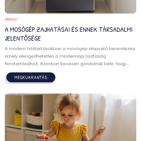
Otthon
A MOSÓGÉP ZAJHATÁSAI ÉS ENNEK TÁRSADALMI
JELENTŐSÉGE
A modern háztartásokban a mosógép alapvető berendezés,
amely elengedhetetlen a mindennapi tisztaság
fenntartásához. Azonban kevesen gondolnak bele, hogy
ezek az eszközök milyen hatással vannak környezetükre,
MEGKUKKANTÁS
különösen a zajkibocsátás szempontjából. A zaj, amelyet a
működése közben kibocsát, számos aspektusában
befolyásolhatja életünket, a személyes kényelmen
túlmenően ...