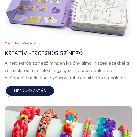
Gyerekkel Vagyok
KREATÍV HERCEGNŐS SZÍNEZŐ
A hercegnős színező minden kislány álma, hiszen ezekkel a
varázslatos füzetekkel egy igazi mesebirodalomba
csöppenhetnek, ahol gyönyörű ruhák, csillogó koronák és
elbűvölő paloták várják őket. A gyerekek azért szeretik a
MEGKUKKANTÁS
hercegnős színezőket, mert ezekkel életre kelthetik kedvenc
mesehőseiket, és saját maguk tehetik még szebbé, ...