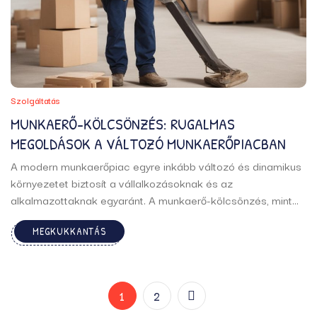
Szolgáltatás
MUNKAERŐ-KÖLCSÖNZÉS: RUGALMAS
MEGOLDÁSOK A VÁLTOZÓ MUNKAERŐPIACBAN
A modern munkaerőpiac egyre inkább változó és dinamikus
környezetet biztosít a vállalkozásoknak és az
alkalmazottaknak egyaránt. A munkaerő-kölcsönzés, mint
stratégiai eszköz, egyre növekvő népszerűségnek örvend,
MEGKUKKANTÁS
amely lehetővé teszi a vállalatok számára rugalmasságuk
fenntartását és az üzleti igények gyors és hatékony
kielégítését. A munkaerő-kölcsönzésre való ...
1
2