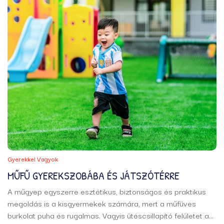
Gyerekkel Vagyok
MŰFŰ GYEREKSZOBÁBA ÉS JÁTSZÓTÉRRE
A műgyep egyszerre esztétikus, biztonságos és praktikus
megoldás is a kisgyermekek számára, mert a műfüves
burkolat puha és rugalmas. Vagyis ütéscsillapító felületet ad