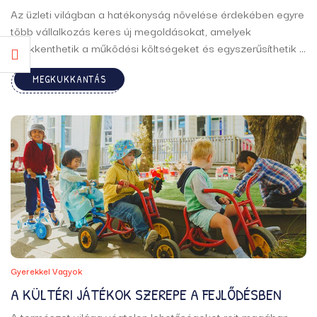
Az üzleti világban a hatékonyság növelése érdekében egyre
több vállalkozás keres új megoldásokat, amelyek
csökkenthetik a működési költségeket és egyszerűsíthetik a
mindennapi tevékenységeket. Az adminisztratív terhek
MEGKUKKANTÁS
minimalizálása és az időmenedzsment optimalizálása ma
már nem csupán a nagyvállalatok kiváltsága, hanem a kis-
és középvállalkozások számára ...
Gyerekkel Vagyok
A KÜLTÉRI JÁTÉKOK SZEREPE A FEJLŐDÉSBEN
A természet világa végtelen lehetőségeket rejt magában,