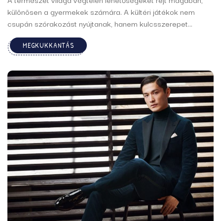
különösen a gyermekek számára. A kültéri játékok nem
csupán szórakozást nyújtanak, hanem kulcsszerepet
játszanak a fizikai és mentális fejlődésben. Az udvaron vagy
MEGKUKKANTÁS
a parkban eltöltött idő lehetőséget biztosít a mozgásra, a
kreativitás kibontakoztatására, és az érzékszervek
stimulálására.