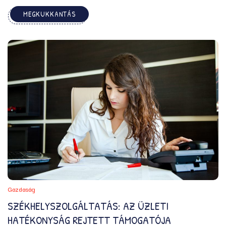
és tiszta, higiénikus környezetet teremt a játékhoz. A
MEGKUKKANTÁS
technológiai fejlesztések miatt teljes mértékben
megfelelnek a gyermekbarát elvárásoknak beltéri és kültéri
felhasználásnál ...
Gazdaság
SZÉKHELYSZOLGÁLTATÁS: AZ ÜZLETI
HATÉKONYSÁG REJTETT TÁMOGATÓJA