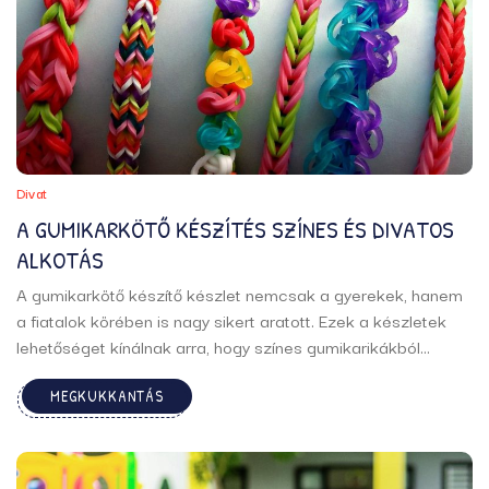
Divat
A GUMIKARKÖTŐ KÉSZÍTÉS SZÍNES ÉS DIVATOS
ALKOTÁS
A gumikarkötő készítő készlet nemcsak a gyerekek, hanem
a fiatalok körében is nagy sikert aratott. Ezek a készletek
lehetőséget kínálnak arra, hogy színes gumikarikákból
egyedi és divatos karkötőket, nyakláncokat, gyűrűket vagy
MEGKUKKANTÁS
akár kulcstartókat készítsünk. A kis színes, rugalmas
gumikarikák végtelen variációkat tesznek lehetővé, így ...