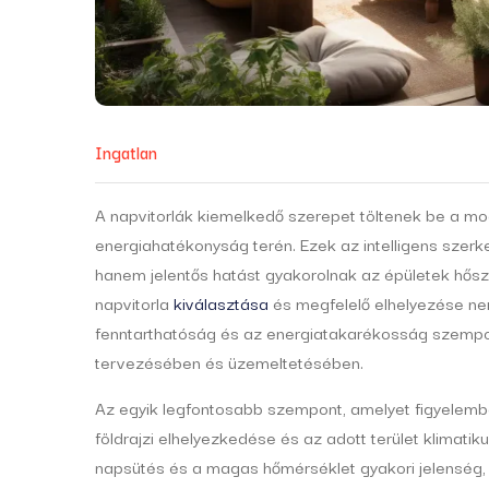
Ingatlan
A napvitorlák kiemelkedő szerepet töltenek be a mo
energiahatékonyság terén. Ezek az intelligens sze
hanem jelentős hatást gyakorolnak az épületek hősz
napvitorla
kiválasztása
és megfelelő elhelyezése n
fenntarthatóság és az energiatakarékosság szempon
tervezésében és üzemeltetésében.
Az egyik legfontosabb szempont, amelyet figyelembe 
földrajzi elhelyezkedése és az adott terület klimatiku
napsütés és a magas hőmérséklet gyakori jelenség,