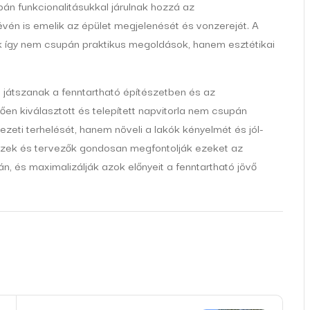
n funkcionalitásukkal járulnak hozzá az
vén is emelik az épület megjelenését és vonzerejét. A
k így nem csupán praktikus megoldások, hanem esztétikai
 játszanak a fenntartható építészetben és az
en kiválasztott és telepített napvitorla nem csupán
zeti terhelését, hanem növeli a lakók kényelmét és jól-
tészek és tervezők gondosan megfontolják ezeket az
n, és maximalizálják azok előnyeit a fenntartható jövő