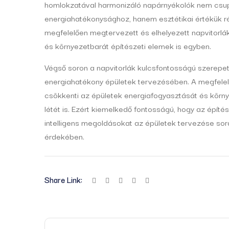
homlokzatával harmonizáló napárnyékolók nem csupá
energiahatékonysághoz, hanem esztétikai értékük ré
megfelelően megtervezett és elhelyezett napvitorlá
és környezetbarát építészeti elemek is egyben.
Végső soron a napvitorlák kulcsfontosságú szerepet
energiahatékony épületek tervezésében. A megfelelő
csökkenti az épületek energiafogyasztását és környe
létét is. Ezért kiemelkedő fontosságú, hogy az épí
intelligens megoldásokat az épületek tervezése sorá
érdekében.
Share Link: