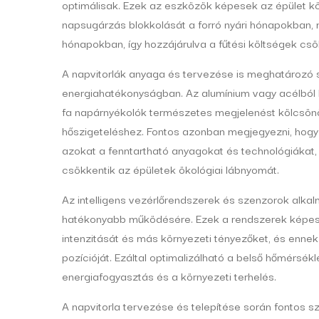
optimálisak. Ezek az eszközök képesek az épület kö
napsugárzás blokkolását a forró nyári hónapokban, 
hónapokban, így hozzájárulva a fűtési költségek cs
A napvitorlák anyaga és tervezése is meghatározó s
energiahatékonyságban. Az alumínium vagy acélból 
fa napárnyékolók természetes megjelenést kölcsönö
hőszigeteléshez. Fontos azonban megjegyezni, hogy 
azokat a fenntartható anyagokat és technológiákat,
csökkentik az épületek ökológiai lábnyomát.
Az intelligens vezérlőrendszerek és szenzorok alkal
hatékonyabb működésére. Ezek a rendszerek képese
intenzitását és más környezeti tényezőket, és enn
pozícióját. Ezáltal optimalizálható a belső hőmérsék
energiafogyasztás és a környezeti terhelés.
A napvitorla tervezése és telepítése során fontos s