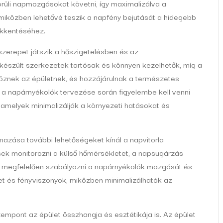
rüli napmozgásokat követni, így maximalizálva a
miközben lehetővé teszik a napfény bejutását a hidegebb
ökkentéséhez.
zerepet játszik a hőszigetelésben és az
készült szerkezetek tartósak és könnyen kezelhetők, míg a
znek az épületnek, és hozzájárulnak a természetes
a napárnyékolók tervezése során figyelembe kell venni
 amelyek minimalizálják a környezeti hatásokat és
mazása további lehetőségeket kínál a napvitorla
k monitorozni a külső hőmérsékletet, a napsugárzás
ek megfelelően szabályozni a napárnyékolók mozgását és
let és fényviszonyok, miközben minimalizálhatók az
zempont az épület összhangja és esztétikája is. Az épület